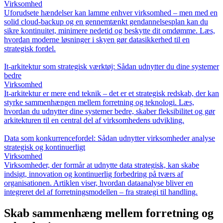
Virksomhed
Uforudsete hændelser kan lamme enhver virksomhed – men med en
solid cloud-backup og en gennemtænkt gendannelsesplan kan du
sikre kontinuitet, minimere nedetid og beskytte dit omdømme. Læs,
hvordan moderne løsninger i skyen gør datasikkerhed til en
strategisk fordel.
It-arkitektur som strategisk værktøj: Sådan udnytter du dine systemer
bedre
Virksomhed
It-arkitektur er mere end teknik – det er et strategisk redskab, der kan
styrke sammenhængen mellem forretning og teknologi. Læs,
hvordan du udnytter dine systemer bedre, skaber fleksibilitet og gør
arkitekturen til en central del af virksomhedens udvikling.
Data som konkurrencefordel: Sådan udnytter virksomheder analyse
strategisk og kontinuerligt
Virksomhed
Virksomheder, der formår at udnytte data strategisk, kan skabe
indsigt, innovation og kontinuerlig forbedring på tværs af
organisationen. Artiklen viser, hvordan dataanalyse bliver en
integreret del af forretningsmodellen – fra strategi til handling.
Skab sammenhæng mellem forretning og