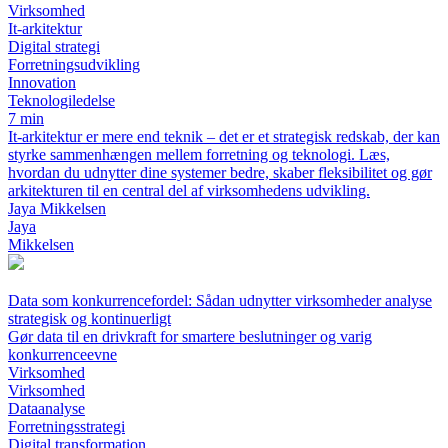
Virksomhed
It-arkitektur
Digital strategi
Forretningsudvikling
Innovation
Teknologiledelse
7 min
It-arkitektur er mere end teknik – det er et strategisk redskab, der kan
styrke sammenhængen mellem forretning og teknologi. Læs,
hvordan du udnytter dine systemer bedre, skaber fleksibilitet og gør
arkitekturen til en central del af virksomhedens udvikling.
Jaya Mikkelsen
Jaya
Mikkelsen
Data som konkurrencefordel: Sådan udnytter virksomheder analyse
strategisk og kontinuerligt
Gør data til en drivkraft for smartere beslutninger og varig
konkurrenceevne
Virksomhed
Virksomhed
Dataanalyse
Forretningsstrategi
Digital transformation