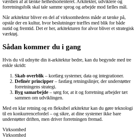
værdien af at tænke helhedsorienteret. Arkitekter, udviklere og
forretningsfolk skal tale samme sprog og arbejde mod fælles mål.
Når arkitektur bliver en del af virksomhedens måde at tænke på,
opstår der en kultur, hvor beslutninger træffes med blik for både
nutid og fremtid. Det er her, arkitekturen for alvor bliver et strategisk
værktøj.
Sådan kommer du i gang
Hvis du vil udnytte din it-arkitektur bedre, kan du begynde med tre
enkle skridt:
Skab overblik
– kortlæg systemer, data og integrationer.
Definér principper
– fastlæg retningslinjer, der understøtter
forretningens strategi.
Byg samarbejde
– sørg for, at it og forretning arbejder tæt
sammen om udviklingen.
Med en klar retning og en fleksibel arkitektur kan du gøre teknologi
til en konkurrencefordel – og sikre, at dine systemer ikke bare
understøtter driften, men driver forretningen fremad.
Virksomhed
Virksomhed