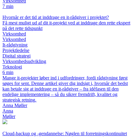
Virksomhed
7 min
Hvornår er det tid at inddrage en it-rådgiver i projektet?
Få mest muligt ud af dit it-projekt ved at inddrage den rette ekspert
på det rette tidspunkt
Virksomhed
Virksomhed
It-rådgivning
Projektledelse
Digital strategi
Virksomhedsudvikling
Teknologi
6 min
Mange it-projekter løber ind i udfordringer, fordi rådgivning først
søges for sent. Denne artikel giver dig indsigt i, hvornår det bedst
kan betale sig at inddrage en it-rådgiver – fra idéfasen til den
endelige implementering – så du sikrer fremdrift, kvalitet og
strategisk retning.
Anna Møller
Anna
Møller
Cloud-backup og -gendannelse: Nøglen til forretningskontinuitet