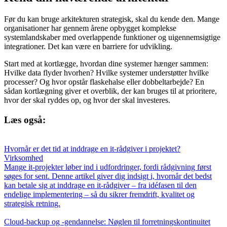
Før du kan bruge arkitekturen strategisk, skal du kende den. Mange
organisationer har gennem årene opbygget komplekse
systemlandskaber med overlappende funktioner og uigennemsigtige
integrationer. Det kan være en barriere for udvikling.
Start med at kortlægge, hvordan dine systemer hænger sammen:
Hvilke data flyder hvorhen? Hvilke systemer understøtter hvilke
processer? Og hvor opstår flaskehalse eller dobbeltarbejde? En
sådan kortlægning giver et overblik, der kan bruges til at prioritere,
hvor der skal ryddes op, og hvor der skal investeres.
Læs også:
Hvornår er det tid at inddrage en it-rådgiver i projektet?
Virksomhed
Mange it-projekter løber ind i udfordringer, fordi rådgivning først
søges for sent. Denne artikel giver dig indsigt i, hvornår det bedst
kan betale sig at inddrage en it-rådgiver – fra idéfasen til den
endelige implementering – så du sikrer fremdrift, kvalitet og
strategisk retning.
Cloud-backup og -gendannelse: Nøglen til forretningskontinuitet