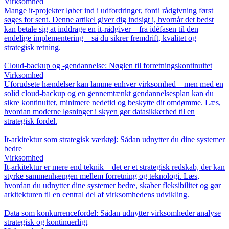
Virksomhed
Mange it-projekter løber ind i udfordringer, fordi rådgivning først
søges for sent. Denne artikel giver dig indsigt i, hvornår det bedst
kan betale sig at inddrage en it-rådgiver – fra idéfasen til den
endelige implementering – så du sikrer fremdrift, kvalitet og
strategisk retning.
Cloud-backup og -gendannelse: Nøglen til forretningskontinuitet
Virksomhed
Uforudsete hændelser kan lamme enhver virksomhed – men med en
solid cloud-backup og en gennemtænkt gendannelsesplan kan du
sikre kontinuitet, minimere nedetid og beskytte dit omdømme. Læs,
hvordan moderne løsninger i skyen gør datasikkerhed til en
strategisk fordel.
It-arkitektur som strategisk værktøj: Sådan udnytter du dine systemer
bedre
Virksomhed
It-arkitektur er mere end teknik – det er et strategisk redskab, der kan
styrke sammenhængen mellem forretning og teknologi. Læs,
hvordan du udnytter dine systemer bedre, skaber fleksibilitet og gør
arkitekturen til en central del af virksomhedens udvikling.
Data som konkurrencefordel: Sådan udnytter virksomheder analyse
strategisk og kontinuerligt