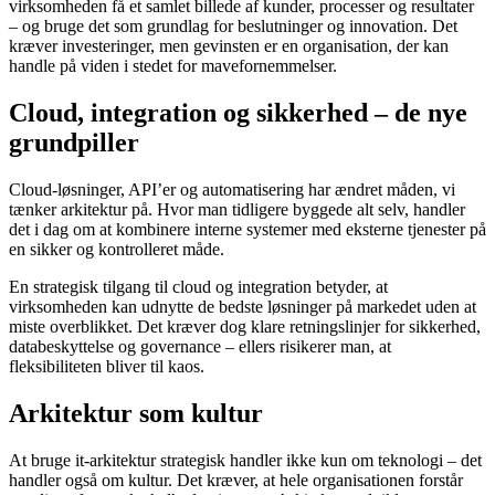
virksomheden få et samlet billede af kunder, processer og resultater
– og bruge det som grundlag for beslutninger og innovation. Det
kræver investeringer, men gevinsten er en organisation, der kan
handle på viden i stedet for mavefornemmelser.
Cloud, integration og sikkerhed – de nye
grundpiller
Cloud-løsninger, API’er og automatisering har ændret måden, vi
tænker arkitektur på. Hvor man tidligere byggede alt selv, handler
det i dag om at kombinere interne systemer med eksterne tjenester på
en sikker og kontrolleret måde.
En strategisk tilgang til cloud og integration betyder, at
virksomheden kan udnytte de bedste løsninger på markedet uden at
miste overblikket. Det kræver dog klare retningslinjer for sikkerhed,
databeskyttelse og governance – ellers risikerer man, at
fleksibiliteten bliver til kaos.
Arkitektur som kultur
At bruge it-arkitektur strategisk handler ikke kun om teknologi – det
handler også om kultur. Det kræver, at hele organisationen forstår