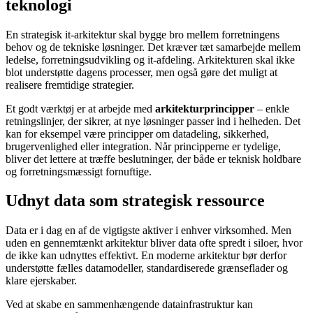
teknologi
En strategisk it-arkitektur skal bygge bro mellem forretningens
behov og de tekniske løsninger. Det kræver tæt samarbejde mellem
ledelse, forretningsudvikling og it-afdeling. Arkitekturen skal ikke
blot understøtte dagens processer, men også gøre det muligt at
realisere fremtidige strategier.
Et godt værktøj er at arbejde med
arkitekturprincipper
– enkle
retningslinjer, der sikrer, at nye løsninger passer ind i helheden. Det
kan for eksempel være principper om datadeling, sikkerhed,
brugervenlighed eller integration. Når principperne er tydelige,
bliver det lettere at træffe beslutninger, der både er teknisk holdbare
og forretningsmæssigt fornuftige.
Udnyt data som strategisk ressource
Data er i dag en af de vigtigste aktiver i enhver virksomhed. Men
uden en gennemtænkt arkitektur bliver data ofte spredt i siloer, hvor
de ikke kan udnyttes effektivt. En moderne arkitektur bør derfor
understøtte fælles datamodeller, standardiserede grænseflader og
klare ejerskaber.
Ved at skabe en sammenhængende datainfrastruktur kan