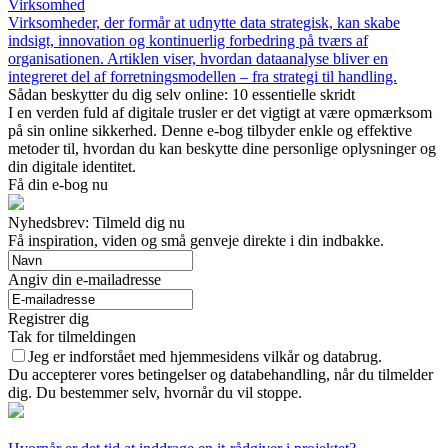
Virksomhed
Virksomheder, der formår at udnytte data strategisk, kan skabe
indsigt, innovation og kontinuerlig forbedring på tværs af
organisationen. Artiklen viser, hvordan dataanalyse bliver en
integreret del af forretningsmodellen – fra strategi til handling.
Sådan beskytter du dig selv online: 10 essentielle skridt
I en verden fuld af digitale trusler er det vigtigt at være opmærksom
på sin online sikkerhed. Denne e-bog tilbyder enkle og effektive
metoder til, hvordan du kan beskytte dine personlige oplysninger og
din digitale identitet.
Få din e-bog nu
Nyhedsbrev: Tilmeld dig nu
Få inspiration, viden og små genveje direkte i din indbakke.
Angiv din e-mailadresse
Registrer dig
Tak for tilmeldingen
Jeg er indforstået med hjemmesidens vilkår og databrug.
Du accepterer vores betingelser og databehandling, når du tilmelder
dig. Du bestemmer selv, hvornår du vil stoppe.