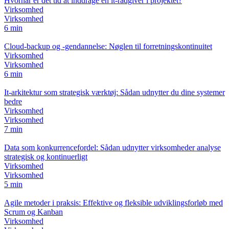
Hvornår er det tid at inddrage en it-rådgiver i projektet?
Virksomhed
Virksomhed
6 min
Cloud-backup og -gendannelse: Nøglen til forretningskontinuitet
Virksomhed
Virksomhed
6 min
It-arkitektur som strategisk værktøj: Sådan udnytter du dine systemer
bedre
Virksomhed
Virksomhed
7 min
Data som konkurrencefordel: Sådan udnytter virksomheder analyse
strategisk og kontinuerligt
Virksomhed
Virksomhed
5 min
Agile metoder i praksis: Effektive og fleksible udviklingsforløb med
Scrum og Kanban
Virksomhed