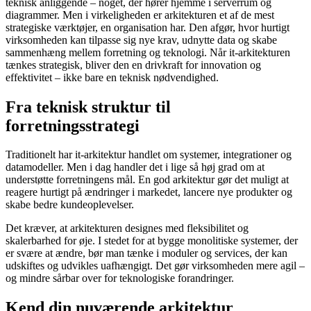
teknisk anliggende – noget, der hører hjemme i serverrum og
diagrammer. Men i virkeligheden er arkitekturen et af de mest
strategiske værktøjer, en organisation har. Den afgør, hvor hurtigt
virksomheden kan tilpasse sig nye krav, udnytte data og skabe
sammenhæng mellem forretning og teknologi. Når it-arkitekturen
tænkes strategisk, bliver den en drivkraft for innovation og
effektivitet – ikke bare en teknisk nødvendighed.
Fra teknisk struktur til
forretningsstrategi
Traditionelt har it-arkitektur handlet om systemer, integrationer og
datamodeller. Men i dag handler det i lige så høj grad om at
understøtte forretningens mål. En god arkitektur gør det muligt at
reagere hurtigt på ændringer i markedet, lancere nye produkter og
skabe bedre kundeoplevelser.
Det kræver, at arkitekturen designes med fleksibilitet og
skalerbarhed for øje. I stedet for at bygge monolitiske systemer, der
er svære at ændre, bør man tænke i moduler og services, der kan
udskiftes og udvikles uafhængigt. Det gør virksomheden mere agil –
og mindre sårbar over for teknologiske forandringer.
Kend din nuværende arkitektur