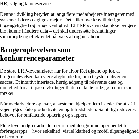
HR, salg og kundeservice.
Denne udvikling betyder, at langt flere medarbejdere interagerer med
systemet i deres daglige arbejde. Det stiller nye krav til design,
tilgængelighed og brugervenlighed. Et ERP-system skal ikke længere
blot kunne håndtere data – det skal understøtte beslutninger,
samarbejde og effektivitet på tværs af organisationen.
Brugeroplevelsen som
konkurrenceparameter
De store ERP-leverandører har for alvor fået øjnene op for, at
brugeroplevelsen kan være afgørende for, om et system bliver en
succes. Et intuitivt interface, hurtig adgang til relevante data og
mulighed for at tilpasse visninger til den enkelte rolle gør en markant
forskel.
Når medarbejdere oplever, at systemet hjælper dem i stedet for at stå i
vejen, øges både produktiviteten og tilfredsheden. Samtidig reduceres
behovet for omfattende oplæring og support.
Flere leverandører arbejder derfor med designprincipper hentet fra
forbrugerapps – hvor enkelhed, visuel klarhed og mobil tilgængelighed
er i centrum.