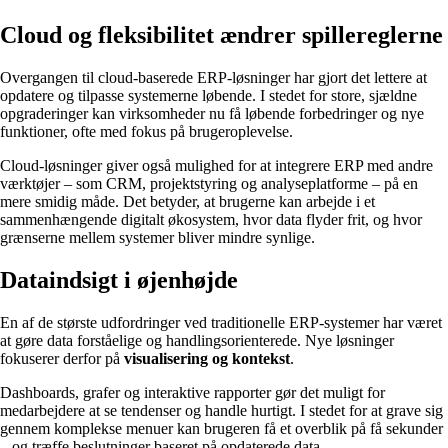
Cloud og fleksibilitet ændrer spillereglerne
Overgangen til cloud-baserede ERP-løsninger har gjort det lettere at
opdatere og tilpasse systemerne løbende. I stedet for store, sjældne
opgraderinger kan virksomheder nu få løbende forbedringer og nye
funktioner, ofte med fokus på brugeroplevelse.
Cloud-løsninger giver også mulighed for at integrere ERP med andre
værktøjer – som CRM, projektstyring og analyseplatforme – på en
mere smidig måde. Det betyder, at brugerne kan arbejde i et
sammenhængende digitalt økosystem, hvor data flyder frit, og hvor
grænserne mellem systemer bliver mindre synlige.
Dataindsigt i øjenhøjde
En af de største udfordringer ved traditionelle ERP-systemer har været
at gøre data forståelige og handlingsorienterede. Nye løsninger
fokuserer derfor på
visualisering og kontekst
.
Dashboards, grafer og interaktive rapporter gør det muligt for
medarbejdere at se tendenser og handle hurtigt. I stedet for at grave sig
gennem komplekse menuer kan brugeren få et overblik på få sekunder
– og træffe beslutninger baseret på opdaterede data.