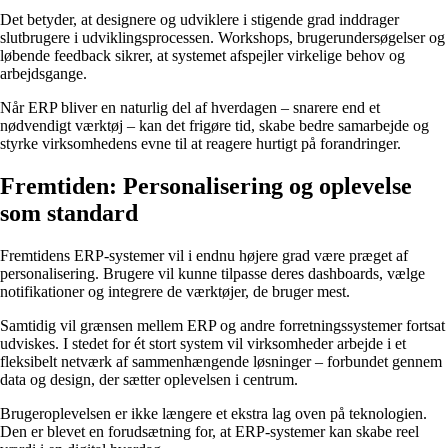
Det betyder, at designere og udviklere i stigende grad inddrager
slutbrugere i udviklingsprocessen. Workshops, brugerundersøgelser og
løbende feedback sikrer, at systemet afspejler virkelige behov og
arbejdsgange.
Når ERP bliver en naturlig del af hverdagen – snarere end et
nødvendigt værktøj – kan det frigøre tid, skabe bedre samarbejde og
styrke virksomhedens evne til at reagere hurtigt på forandringer.
Fremtiden: Personalisering og oplevelse
som standard
Fremtidens ERP-systemer vil i endnu højere grad være præget af
personalisering. Brugere vil kunne tilpasse deres dashboards, vælge
notifikationer og integrere de værktøjer, de bruger mest.
Samtidig vil grænsen mellem ERP og andre forretningssystemer fortsat
udviskes. I stedet for ét stort system vil virksomheder arbejde i et
fleksibelt netværk af sammenhængende løsninger – forbundet gennem
data og design, der sætter oplevelsen i centrum.
Brugeroplevelsen er ikke længere et ekstra lag oven på teknologien.
Den er blevet en forudsætning for, at ERP-systemer kan skabe reel