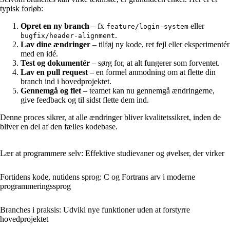
typisk forløb:
Opret en ny branch
– fx
eller
feature/login-system
.
bugfix/header-alignment
Lav dine ændringer
– tilføj ny kode, ret fejl eller eksperimentér
med en idé.
Test og dokumentér
– sørg for, at alt fungerer som forventet.
Lav en pull request
– en formel anmodning om at flette din
branch ind i hovedprojektet.
Gennemgå og flet
– teamet kan nu gennemgå ændringerne,
give feedback og til sidst flette dem ind.
Denne proces sikrer, at alle ændringer bliver kvalitetssikret, inden de
bliver en del af den fælles kodebase.
Lær at programmere selv: Effektive studievaner og øvelser, der virker
Fortidens kode, nutidens sprog: C og Fortrans arv i moderne
programmeringssprog
Branches i praksis: Udvikl nye funktioner uden at forstyrre
hovedprojektet