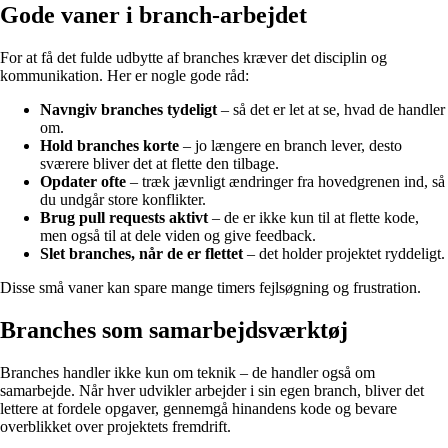
Gode vaner i branch-arbejdet
For at få det fulde udbytte af branches kræver det disciplin og
kommunikation. Her er nogle gode råd:
Navngiv branches tydeligt
– så det er let at se, hvad de handler
om.
Hold branches korte
– jo længere en branch lever, desto
sværere bliver det at flette den tilbage.
Opdater ofte
– træk jævnligt ændringer fra hovedgrenen ind, så
du undgår store konflikter.
Brug pull requests aktivt
– de er ikke kun til at flette kode,
men også til at dele viden og give feedback.
Slet branches, når de er flettet
– det holder projektet ryddeligt.
Disse små vaner kan spare mange timers fejlsøgning og frustration.
Branches som samarbejdsværktøj
Branches handler ikke kun om teknik – de handler også om
samarbejde. Når hver udvikler arbejder i sin egen branch, bliver det
lettere at fordele opgaver, gennemgå hinandens kode og bevare
overblikket over projektets fremdrift.