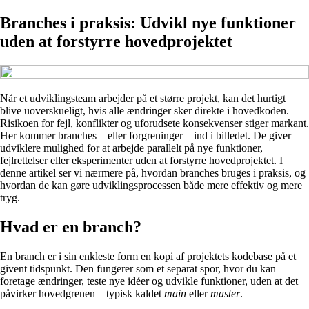
Branches i praksis: Udvikl nye funktioner
uden at forstyrre hovedprojektet
Når et udviklingsteam arbejder på et større projekt, kan det hurtigt
blive uoverskueligt, hvis alle ændringer sker direkte i hovedkoden.
Risikoen for fejl, konflikter og uforudsete konsekvenser stiger markant.
Her kommer branches – eller forgreninger – ind i billedet. De giver
udviklere mulighed for at arbejde parallelt på nye funktioner,
fejlrettelser eller eksperimenter uden at forstyrre hovedprojektet. I
denne artikel ser vi nærmere på, hvordan branches bruges i praksis, og
hvordan de kan gøre udviklingsprocessen både mere effektiv og mere
tryg.
Hvad er en branch?
En branch er i sin enkleste form en kopi af projektets kodebase på et
givent tidspunkt. Den fungerer som et separat spor, hvor du kan
foretage ændringer, teste nye idéer og udvikle funktioner, uden at det
påvirker hovedgrenen – typisk kaldet
main
eller
master
.