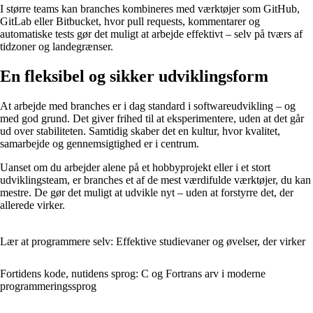
I større teams kan branches kombineres med værktøjer som GitHub,
GitLab eller Bitbucket, hvor pull requests, kommentarer og
automatiske tests gør det muligt at arbejde effektivt – selv på tværs af
tidzoner og landegrænser.
En fleksibel og sikker udviklingsform
At arbejde med branches er i dag standard i softwareudvikling – og
med god grund. Det giver frihed til at eksperimentere, uden at det går
ud over stabiliteten. Samtidig skaber det en kultur, hvor kvalitet,
samarbejde og gennemsigtighed er i centrum.
Uanset om du arbejder alene på et hobbyprojekt eller i et stort
udviklingsteam, er branches et af de mest værdifulde værktøjer, du kan
mestre. De gør det muligt at udvikle nyt – uden at forstyrre det, der
allerede virker.
Lær at programmere selv: Effektive studievaner og øvelser, der virker
Fortidens kode, nutidens sprog: C og Fortrans arv i moderne
programmeringssprog