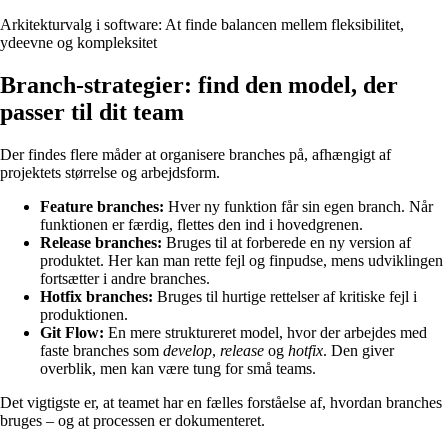
Arkitekturvalg i software: At finde balancen mellem fleksibilitet,
ydeevne og kompleksitet
Branch-strategier: find den model, der
passer til dit team
Der findes flere måder at organisere branches på, afhængigt af
projektets størrelse og arbejdsform.
Feature branches:
Hver ny funktion får sin egen branch. Når
funktionen er færdig, flettes den ind i hovedgrenen.
Release branches:
Bruges til at forberede en ny version af
produktet. Her kan man rette fejl og finpudse, mens udviklingen
fortsætter i andre branches.
Hotfix branches:
Bruges til hurtige rettelser af kritiske fejl i
produktionen.
Git Flow:
En mere struktureret model, hvor der arbejdes med
faste branches som
develop
,
release
og
hotfix
. Den giver
overblik, men kan være tung for små teams.
Det vigtigste er, at teamet har en fælles forståelse af, hvordan branches
bruges – og at processen er dokumenteret.