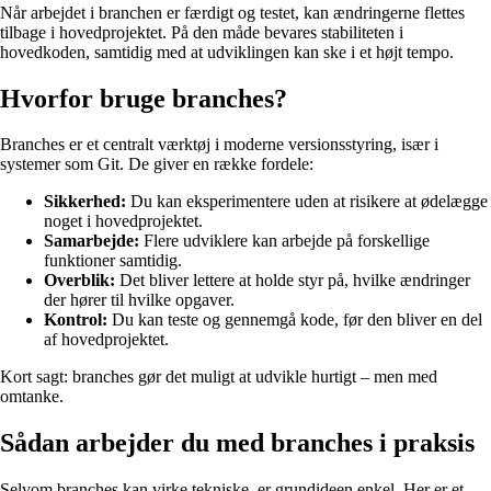
Når arbejdet i branchen er færdigt og testet, kan ændringerne flettes
tilbage i hovedprojektet. På den måde bevares stabiliteten i
hovedkoden, samtidig med at udviklingen kan ske i et højt tempo.
Hvorfor bruge branches?
Branches er et centralt værktøj i moderne versionsstyring, især i
systemer som Git. De giver en række fordele:
Sikkerhed:
Du kan eksperimentere uden at risikere at ødelægge
noget i hovedprojektet.
Samarbejde:
Flere udviklere kan arbejde på forskellige
funktioner samtidig.
Overblik:
Det bliver lettere at holde styr på, hvilke ændringer
der hører til hvilke opgaver.
Kontrol:
Du kan teste og gennemgå kode, før den bliver en del
af hovedprojektet.
Kort sagt: branches gør det muligt at udvikle hurtigt – men med
omtanke.
Sådan arbejder du med branches i praksis
Selvom branches kan virke tekniske, er grundideen enkel. Her er et